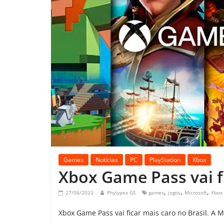
Games
Notícias
PC
PlayStation
Xbox
Xbox Game Pass vai fi
,
,
,
27/06/2023
Phylypex GS
games
jogos
Microsoft
Xbox
Xbox Game Pass vai ficar mais caro no Brasil. A 